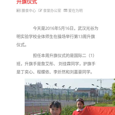
升旗仪式
膳食中心
食堂办公室
爱在为明
今天是2016年5月16日，武汉光谷为
明实验学校全体师生在操场举行第13周升旗
仪式。
担任本周升旗仪式的是国际二（1）
班，升旗手是詹艾彤、 刘佳霖同学，护旗手
是丁奕心、程蝶依、李炘然和刘嘉豪同学。