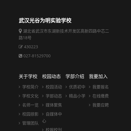
武汉光谷为明实验学校
湖北省武汉市东湖新技术开发区高新四路中芯二
路18号
430223
027-81529700
关于学校
校园动态
学部介绍
我要加入
学校简介
校园活动
优质初中
我要报名
学校文化
学部动态
精品小学
在线缴费
名师一览
媒体聚焦
我要应聘
校园掠影
自媒体中
心
管理团队
校报校刊