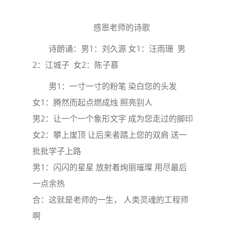
感恩老师的诗歌
诗朗诵：男1：刘久源 女1：汪雨珊 男
2：江城子 女2：陈子慕
男1：一寸一寸的粉笔 染白您的头发
女1：腾然而起点燃成烛 照亮别人
男2：让一个一个象形文字 成为您走过的脚印
女2：攀上崖顶 让后来者踏上您的双肩 送一
批批学子上路
男1：闪闪的星星 放射着绚丽璀璨 用尽最后
一点余热
合：这就是老师的一生， 人类灵魂的工程师
啊