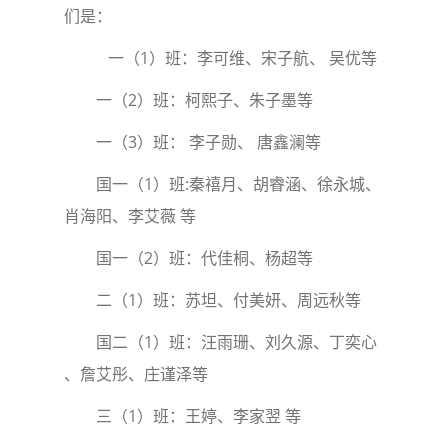
们是：
一（1）班：李可维、宋子航、 吴优等
一（2）班：柯熙子、朱子墨等
一（3）班： 李子勋、 唐鑫澜等
国一（1）班:秦禧月、胡睿涵、徐永城、
肖海阳、李艾薇 等
国一（2）班：代佳桐、杨超等
二（1）班：苏坦、付美妍、周远秋等
国二（1）班：汪雨珊、刘久源、丁奕心
、詹艾彤、庄谨泽等
三（1）班：王婷、李家翌 等