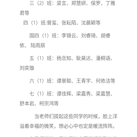
三（2）班：梁言、郑慧妍、保罗、丁雅
君等
四（1）班:曾玺、张耘陌、沈晨颖等
国四（1）班：李锦云、刘睿琦、胡睿
依、 陆雨辰
五（1）班：杨念知、耿昊达、潘桐语、
刘奕璇
六（1）班：谭景聪、王青宇、何依洁等
七（1）班：谭佳辉、梁嘉秀、梁嘉慧、
舒本岩、柯宗鸿等
当老师们提起这些同学的时候，脸上洋
溢着幸福的微笑，想必心中也定是暖流阵阵。