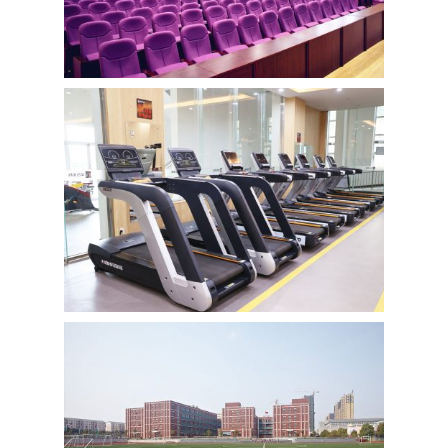
查看详情
查看详情