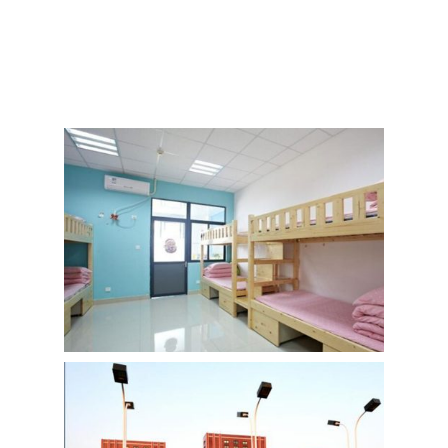
查看详情
查看详情