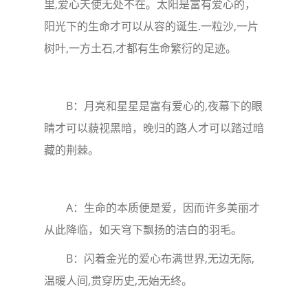
里,爱心天使无处不在。太阳是富有爱心的，
阳光下的生命才可以从容的诞生.一粒沙,一片
树叶,一方土石,才都有生命繁衍的足迹。
B：月亮和星星是富有爱心的,夜幕下的眼
睛才可以藐视黑暗，晚归的路人才可以踏过暗
藏的荆棘。
A：生命的本质便是爱，因而许多美丽才
从此降临，如天穹下飘扬的洁白的羽毛。
B：闪着金光的爱心布满世界,无边无际,
温暖人间,贯穿历史,无始无终。