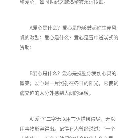
望爱心，如同世纪之歌渴望被永远传颂。
A爱心是什么？爱心是能够鼓起你生命风
帆的激励；爱心是什么？爱心是雪中送炭式的
资助；
B爱心是什么？爱心是抚慰你受伤心灵的
微笑；爱心是一片照射在冬日的阳光，它使贫
病交迫的人分外感到人间的温暖。
A“爱心”二字无以用言语描绘得尽，无以
用事物形容得出。记得有人曾经说过：“一个