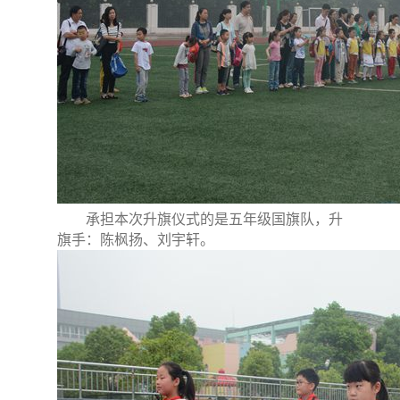
承担本次升旗仪式的是五年级国旗队，升
旗手：陈枫扬、刘宇轩。