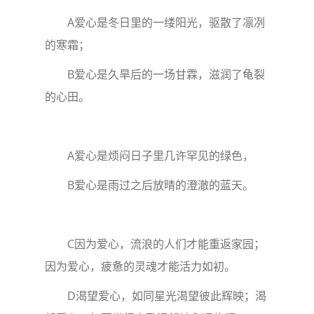
A爱心是冬日里的一缕阳光，驱散了凛冽
的寒霜；
B爱心是久旱后的一场甘霖，滋润了龟裂
的心田。
A爱心是烦闷日子里几许罕见的绿色，
B爱心是雨过之后放晴的澄澈的蓝天。
C因为爱心，流浪的人们才能重返家园；
因为爱心，疲惫的灵魂才能活力如初。
D渴望爱心，如同星光渴望彼此辉映；渴