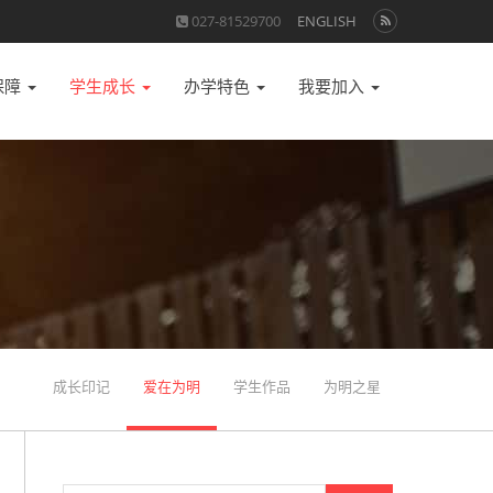
027-81529700
ENGLISH
保障
学生成长
办学特色
我要加入
成长印记
爱在为明
学生作品
为明之星