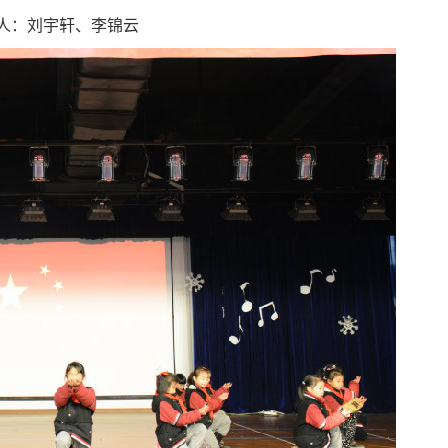
人：刘宇轩、李锦云