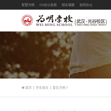
智慧为明
OA办公系统
招生填报
协同办公
|
|
/
首页
学生成长
爱在为明