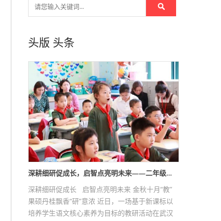
头版
头条
深耕细研促成长，启智点亮明未来——二年级…
深耕细研促成长 启智点亮明未来 金秋十月“教”
果硕丹桂飘香“研”意浓 近日，一场基于新课标以
培养学生语文核心素养为目标的教研活动在武汉