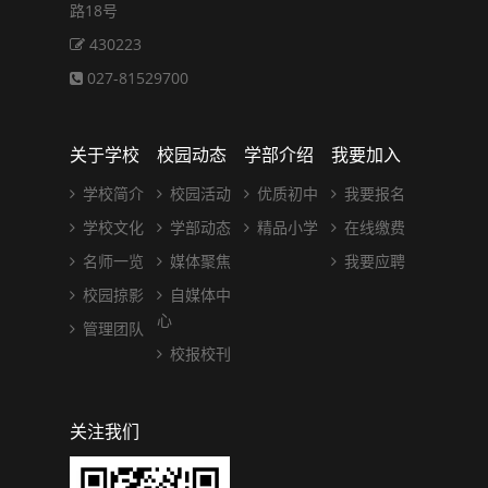
路18号
430223
027-81529700
关于学校
校园动态
学部介绍
我要加入
学校简介
校园活动
优质初中
我要报名
学校文化
学部动态
精品小学
在线缴费
名师一览
媒体聚焦
我要应聘
校园掠影
自媒体中
心
管理团队
校报校刊
关注我们