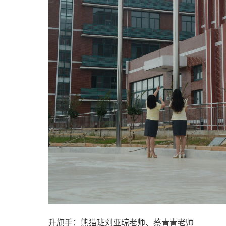
升旗手：熊猫班刘亚琼老师、蔡青青老师