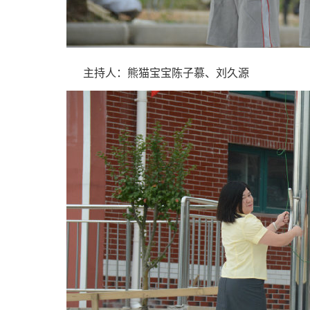
主持人：熊猫宝宝陈子慕、刘久源