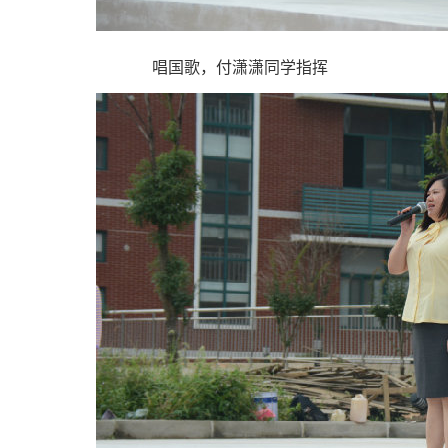
唱国歌，付潇潇同学指挥