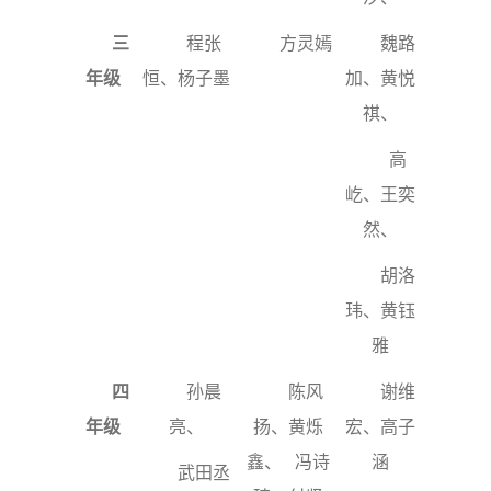
三
程张
方灵嫣
魏路
年级
恒、杨子墨
加、黄悦
祺、
高
屹、王奕
然、
胡洛
玮、黄钰
雅
四
孙晨
陈风
谢维
年级
亮、
扬、黄烁
宏、高子
鑫、 冯诗
涵
武田丞