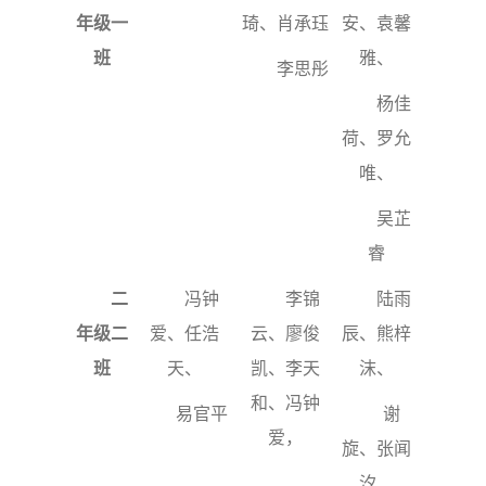
年级一
琦、肖承珏
安、袁馨
班
雅、
李思彤
杨佳
荷、罗允
唯、
吴芷
睿
二
冯钟
李锦
陆雨
年级二
爱、任浩
云、廖俊
辰、熊梓
班
天、
凯、李天
沫、
和、冯钟
易官平
谢
爱，
旋、张闻
汐、