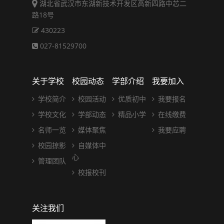
湖北省武汉市东湖新技术开发区高新四路中芯二
路18号
430223
027-81529700
关于学校
校园动态
学部介绍
我要加入
学校简介
校园活动
优质初中
我要报名
学校文化
学部动态
精品小学
在线缴费
名师一览
媒体聚焦
我要应聘
校园掠影
自媒体中
心
管理团队
校报校刊
关注我们