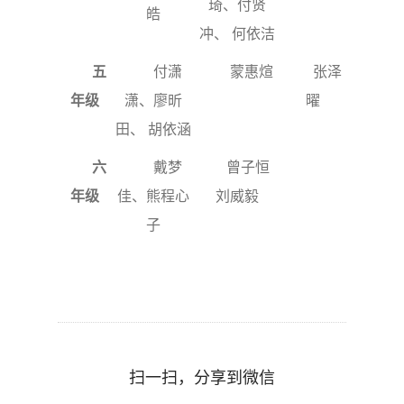
琦、付贤
皓
冲、 何依洁
五
付潇
蒙惠煊
张泽
年级
潇、廖昕
曜
田、 胡依涵
六
戴梦
曾子恒
年级
佳、熊程心
刘威毅
子
扫一扫，分享到微信