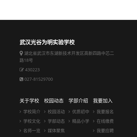
武汉光谷为明实验学校
湖北省武汉市东湖新技术开发区高新四路中芯二
路18号
430223
027-81529700
关于学校
校园动态
学部介绍
我要加入
学校简介
校园活动
优质初中
我要报名
学校文化
学部动态
精品小学
在线缴费
名师一览
媒体聚焦
我要应聘