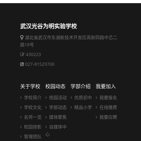
武汉光谷为明实验学校
湖北省武汉市东湖新技术开发区高新四路中芯二
路18号
430223
027-81529700
关于学校
校园动态
学部介绍
我要加入
学校简介
校园活动
优质初中
我要报名
学校文化
学部动态
精品小学
在线缴费
名师一览
媒体聚焦
我要应聘
校园掠影
自媒体中
心
管理团队