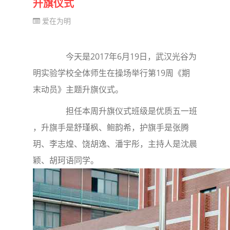
升旗仪式
爱在为明
今天是2017年6月19日，武汉光谷为
明实验学校全体师生在操场举行第19周《期
末动员》主题升旗仪式。
担任本周升旗仪式班级是优质五一班
，升旗手是舒瑾枫、鲍韵希，护旗手是张腾
玥、李志煌、饶胡逸、潘宇彤，主持人是沈晨
颖、胡珂语同学。