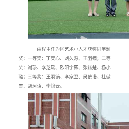
由程主任为区艺术小人才获奖同学颁
奖：一等奖：丁奕心、刘久源、王羽镝；二等
奖：谢璇、李芝瑶、欧阳宇薇、张钰楚、杨小
璐；三等奖：王羽镝、李家翌、吴依诺、杜傲
雪、胡珂语、李锦云。