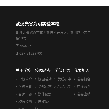
武汉光谷为明实验学校
湖北省武汉市东湖新技术开发区高新四路中芯二
路18号
430223
027-81529700
关于学校
校园动态
学部介绍
我要加入
学校简介
校园活动
优质初中
我要报名
学校文化
学部动态
精品小学
在线缴费
名师一览
媒体聚焦
我要应聘
校园掠影
自媒体中
心