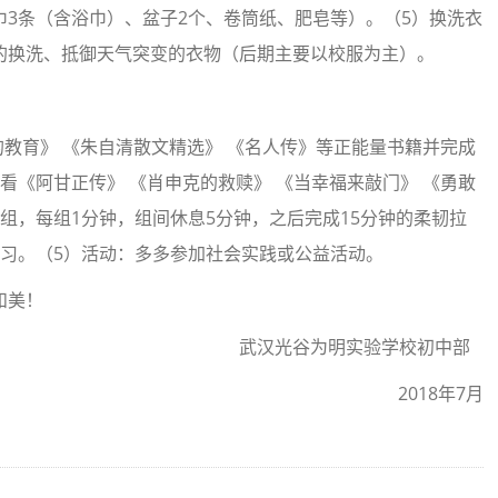
3条（含浴巾）、盆子2个、卷筒纸、肥皂等）。（5）换洗衣
的换洗、抵御天气突变的衣物（后期主要以校服为主）。
的教育》 《朱自清散文精选》 《名人传》等正能量书籍并完成
看《阿甘正传》 《肖申克的救赎》 《当幸福来敲门》 《勇敢
组，每组1分钟，组间休息5分钟，之后完成15分钟的柔韧拉
习。（5）活动：多多参加社会实践或公益活动。
庭和美！
武汉光谷为明实验学校初中部
2018年7月