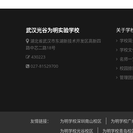
武汉光谷为明实验学校
关于学
学校简
湖北省武汉市东湖新技术开发区高新四
路中芯二路18号
学校文
430223
名师一
027-81529700
校园掠
管理团
友情链接：
为明学校深圳南山校区
为明学校广
为明学校光谷校区
为明学校青岛校