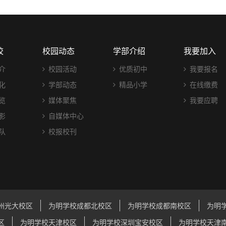
校
校园动态
学部介绍
我要加入
介
校园活动
优质初中
我要报名
化
学部动态
精品小学
在线缴费
览
媒体聚焦
我要应聘
影
自媒体中心
队
校报校刊
州光大校区
为明学校成都北校区
为明学校成都南校区
为明
区
为明学校天津校区
为明学校深圳宝安校区
为明学校天津