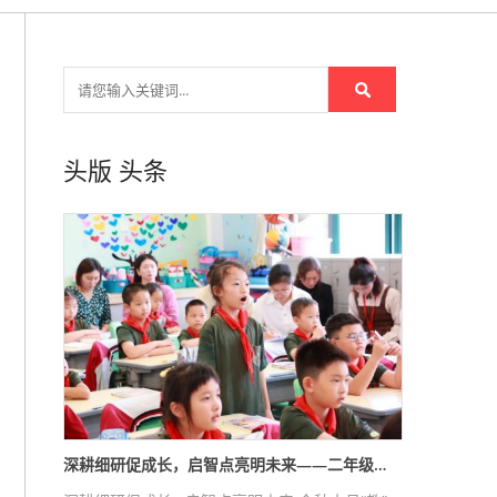
头版
头条
深耕细研促成长，启智点亮明未来——二年级…