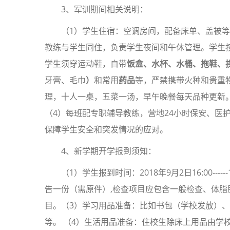
3、军训期间相关说明：
（1）学生住宿：空调房间，配备床单、盖被
教练与学生同住，负责学生夜间和午休管理。学生
学生须穿运动鞋，自带
饭盒、水杯、水桶、拖鞋、
牙膏、毛巾
）
和常用
药品
等，严禁携带火种和贵重
理，十人一桌，五菜一汤，早午晚餐每天品种更新
（4）每班配专职辅导教练，营地24小时保安、医
保障学生安全和突发情况的应对。
4、新学期开学报到须知：
（1）学生报到时间：2018年9月2日16:00--
告一份（需原件）,检查项目应包含一般检查、体
目。（3）学习用品准备：比如书包（学校发放）
等。 （4）生活用品准备：住校生除床上用品由学