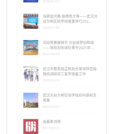
2026/01/12
深耕追光路 奋楫育才章——武汉光
谷为明实验学校隆重举行202…
2025/07/05
羽动青春展锋芒 光谷逐梦创辉煌
——我校羽毛球队勇夺2025年…
2025/06/25
武汉市教育局孟晖局长等领导莅临
我校调研初三复学准备工作
2020/05/13
武汉光谷为明实验学校初中部招生
简章
2022/07/02
品最美诗境
2017/04/13