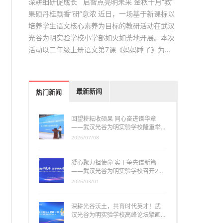
深耕细研促成长 启智点亮明未来 金秋十月“教”
果硕丹桂飘香“研”意浓 近日，一场基于新课标以
培养学生语文核心素养为目标的教研活动在武汉
光谷为明实验学校小学部如火如荼地开展。本次
活动以二年级上册语文第7课《妈妈睡了》为…
最新新闻
热门新闻
回望耕耘收硕果 同心奋进谱华章
——武汉光谷为明实验学校隆重举…
2026/07/08
凝心聚力担使命 实干争先谱新篇
——武汉光谷为明实验学校召开2…
2026/03/01
深耕光谷沃土，共育时代英才！武
汉光谷为明实验学校高峰论坛擘画…