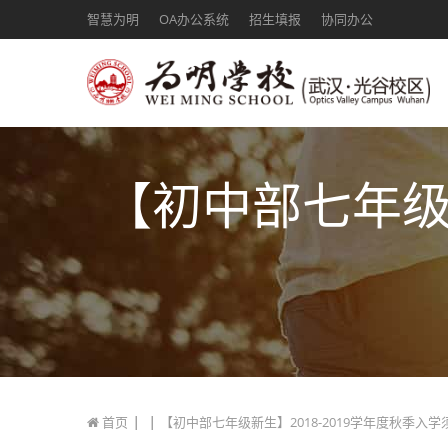
智慧为明
OA办公系统
招生填报
协同办公
【初中部七年级新
|
|
首页
【初中部七年级新生】2018-2019学年度秋季入学