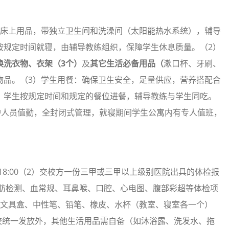
等床上用品，带独立卫生间和洗澡间（太阳能热水系统），辅导
按规定时间就寝，由辅导教练组织，保障学生休息质量。（2）
换洗衣物、衣架（
3
个）
及
其它生活必备用品（
漱口杯、牙刷、
物品。（3）学生用餐：确保卫生安全，足量供应，营养搭配合
。学生按规定时间和规定的餐位进餐，辅导教练与学生同吃。
护人员值勤，全封闭式管理，就寝期间学生公寓内有专人值班，
----18:00（2）交校方一份三甲或三甲以上级别医院出具的体检报
脂肪检测、血常规、耳鼻喉、口腔、心电图、腹部彩超等体检项
、文具盒、中性笔、铅笔、橡皮、水杯（教室、寝室各一个）
校统一发放外，其他生活用品需自备（如沐浴露、洗发水、拖