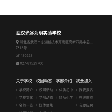
武汉光谷为明实验学校
湖北省武汉市东湖新技术开发区高新四路中芯二
路18号
430223
027-81529700
关于学校
校园动态
学部介绍
我要加入
学校简介
校园活动
优质初中
我要报名
学校文化
学部动态
精品小学
在线缴费
名师一览
媒体聚焦
我要应聘