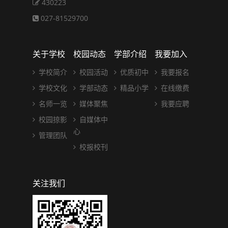
430223
027-81529700
关于学校
校园动态
学部介绍
我要加入
学校简介
校园活动
优质初中
我要报名
学校文化
学部动态
精品小学
在线缴费
名师一览
媒体聚焦
我要应聘
校园掠影
自媒体中
心
管理团队
校报校刊
关注我们