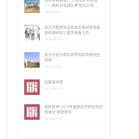
羽动青春展锋芒 光谷逐梦创辉煌
——我校羽毛球队勇夺2025年…
2025/06/25
武汉市教育局孟晖局长等领导莅临
我校调研初三复学准备工作
2020/05/13
武汉光谷为明实验学校初中部招生
简章
2022/07/02
品最美诗境
2017/04/13
我校获得“2015年度民办学校年检优
秀单位”荣誉称号
2016/03/30