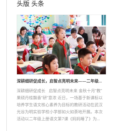
头版
头条
深耕细研促成长，启智点亮明未来——二年级…
深耕细研促成长 启智点亮明未来 金秋十月“教”
果硕丹桂飘香“研”意浓 近日，一场基于新课标以
培养学生语文核心素养为目标的教研活动在武汉
光谷为明实验学校小学部如火如荼地开展。本次
活动以二年级上册语文第7课《妈妈睡了》为…