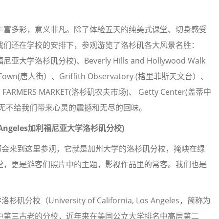
富多彩，意义非凡。除了体验五天的纯美式课堂、切身感受
我们还在学校的安排下，参观游览了洛杉矶各大风景名胜：
s加利福尼亚大学洛杉矶分校)、Beverly Hills and Hollywood Walk
wn(唐人街）、Griffith Observatory (格里菲斯天文台）、
、FARMERS MARKET(洛杉矶农夫市场)、 Getty Center(盖蒂中
每到一处无不给我们带来心灵的震撼和无尽的回味。
 Angeles
加利福尼亚大学洛杉矶分校
)
会来到这里参观，它就是加州大学的洛杉矶分校，掩映在绿
堂，更是游客们照片中的主题，影视作品里的常客。我们也是
versity of California, Los Angeles，简称为
系统中第三古老的分校，近年来在美国公立大学排名中高居第二