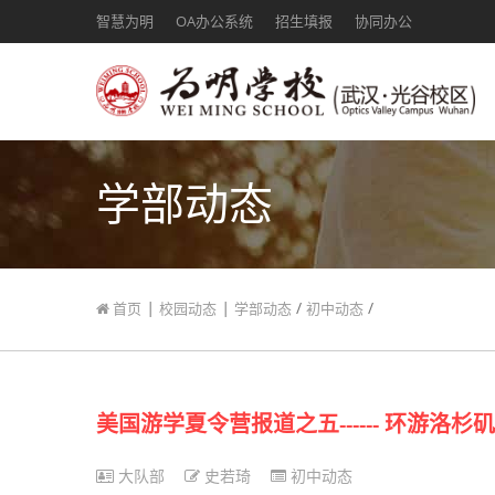
智慧为明
OA办公系统
招生填报
协同办公
学部动态
|
|
/
/
首页
校园动态
学部动态
初中动态
美国游学夏令营报道之五------ 环游洛杉
大队部
史若琦
初中动态