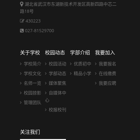
湖北省武汉市东湖新技术开发区高新四路中芯二
路18号
430223
027-81529700
关于学校
校园动态
学部介绍
我要加入
学校简介
校园活动
优质初中
我要报名
学校文化
学部动态
精品小学
在线缴费
名师一览
媒体聚焦
我要应聘
校园掠影
自媒体中
心
管理团队
校报校刊
关注我们