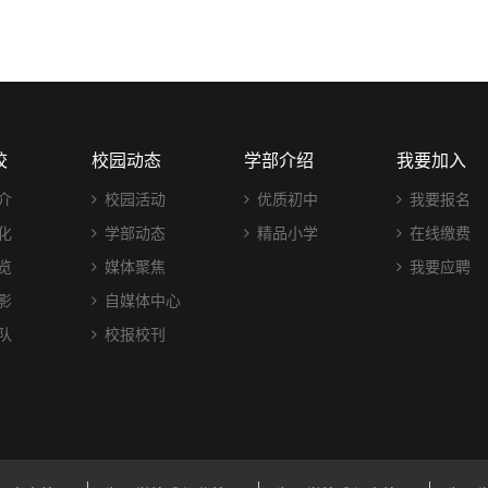
校
校园动态
学部介绍
我要加入
介
校园活动
优质初中
我要报名
化
学部动态
精品小学
在线缴费
览
媒体聚焦
我要应聘
影
自媒体中心
队
校报校刊