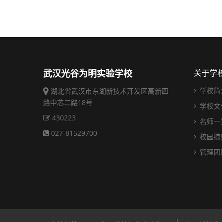
武汉光谷为明实验学校
关于学
学校简
湖北省武汉市东湖新技术开发区高新四
路中芯二路18号
学校文
430223
名师一
027-81529700
校园掠
管理团