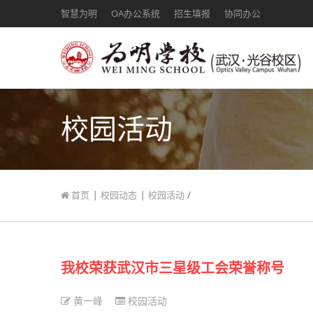
智慧为明
OA办公系统
招生填报
协同办公
校园活动
|
|
/
首页
校园动态
校园活动
我校荣获武汉市三星级工会荣誉称号
黄一峰
校园活动