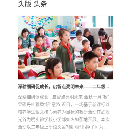
头版
头条
深耕细研促成长，启智点亮明未来——二年级…
深耕细研促成长 启智点亮明未来 金秋十月“教”
果硕丹桂飘香“研”意浓 近日，一场基于新课标以
培养学生语文核心素养为目标的教研活动在武汉
光谷为明实验学校小学部如火如荼地开展。本次
活动以二年级上册语文第7课《妈妈睡了》为…