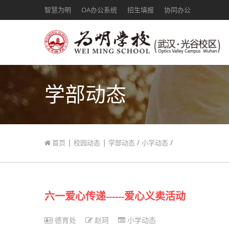
智慧为明
OA办公系统
招生填报
协同办公
学部动态
|
|
/
/
首页
校园动态
学部动态
小学动态
六一爱心传递------爱心义卖活动
德育处
赵珂
小学动态