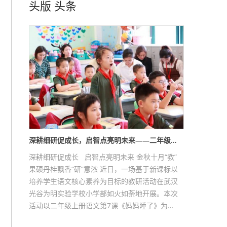
头版
头条
深耕细研促成长，启智点亮明未来——二年级…
深耕细研促成长 启智点亮明未来 金秋十月“教”
果硕丹桂飘香“研”意浓 近日，一场基于新课标以
培养学生语文核心素养为目标的教研活动在武汉
光谷为明实验学校小学部如火如荼地开展。本次
活动以二年级上册语文第7课《妈妈睡了》为…