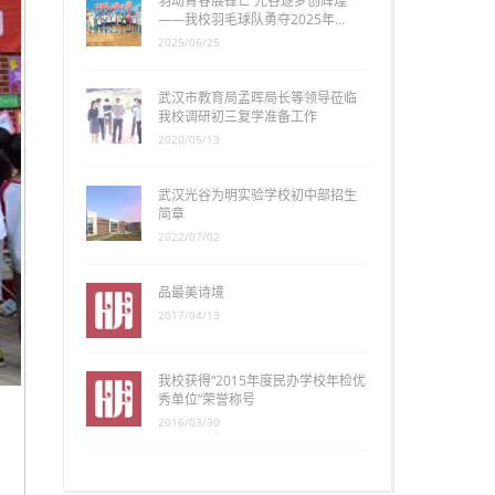
羽动青春展锋芒 光谷逐梦创辉煌
——我校羽毛球队勇夺2025年…
2025/06/25
武汉市教育局孟晖局长等领导莅临
我校调研初三复学准备工作
2020/05/13
武汉光谷为明实验学校初中部招生
简章
2022/07/02
品最美诗境
2017/04/13
我校获得“2015年度民办学校年检优
秀单位”荣誉称号
2016/03/30