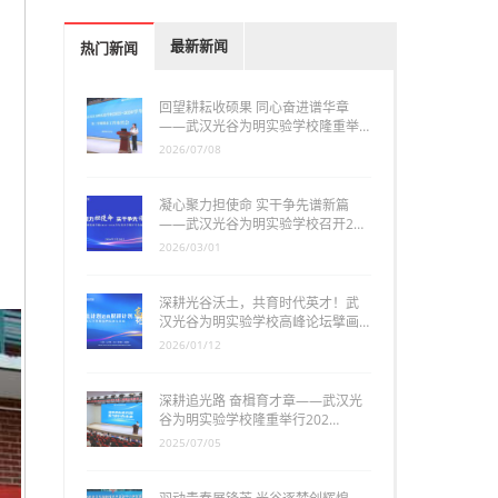
最新新闻
热门新闻
回望耕耘收硕果 同心奋进谱华章
——武汉光谷为明实验学校隆重举…
2026/07/08
凝心聚力担使命 实干争先谱新篇
——武汉光谷为明实验学校召开2…
2026/03/01
深耕光谷沃土，共育时代英才！武
汉光谷为明实验学校高峰论坛擘画…
2026/01/12
深耕追光路 奋楫育才章——武汉光
谷为明实验学校隆重举行202…
2025/07/05