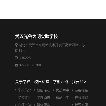
武汉光谷为明实验学校
湖北省武汉市东湖新技术开发区高新四路中芯二
路18号
430223
027-81529700
关于学校
校园动态
学部介绍
我要加入
学校简介
校园活动
优质初中
我要报名
学校文化
学部动态
精品小学
在线缴费
名师一览
媒体聚焦
我要应聘