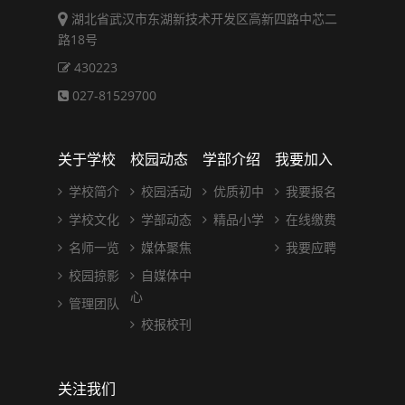
湖北省武汉市东湖新技术开发区高新四路中芯二
路18号
430223
027-81529700
关于学校
校园动态
学部介绍
我要加入
学校简介
校园活动
优质初中
我要报名
学校文化
学部动态
精品小学
在线缴费
名师一览
媒体聚焦
我要应聘
校园掠影
自媒体中
心
管理团队
校报校刊
关注我们