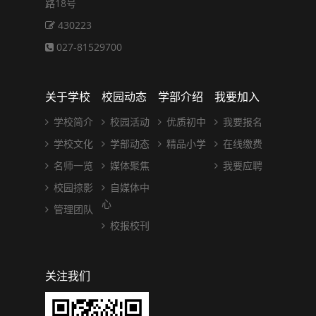
路18号
430223
027-81529700
关于学校
校园动态
学部介绍
我要加入
学校简介
校园活动
优质初中
我要报名
学校文化
学部动态
精品小学
在线缴费
名师一览
媒体聚焦
我要应聘
校园掠影
自媒体中
心
管理团队
校报校刊
关注我们