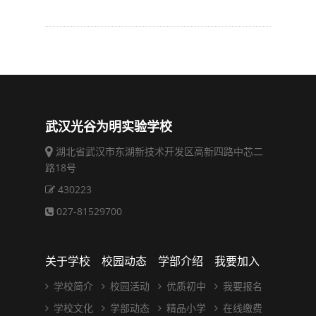
武汉光谷为明实验学校
湖北省武汉市东湖新技术开发区高新四路中芯二
路18号
430223
027-81529700
关于学校
校园动态
学部介绍
我要加入
学校简介
校园活动
优质初中
我要报名
学校文化
学部动态
精品小学
在线缴费