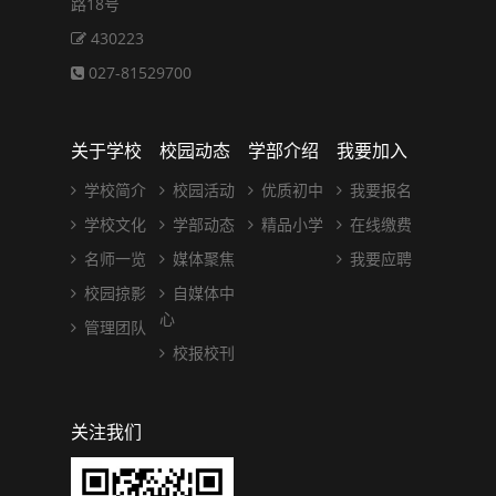
路18号
430223
027-81529700
关于学校
校园动态
学部介绍
我要加入
学校简介
校园活动
优质初中
我要报名
学校文化
学部动态
精品小学
在线缴费
名师一览
媒体聚焦
我要应聘
校园掠影
自媒体中
心
管理团队
校报校刊
关注我们