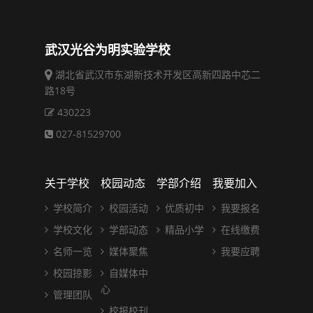
武汉光谷为明实验学校
湖北省武汉市东湖新技术开发区高新四路中芯二
路18号
430223
027-81529700
关于学校
校园动态
学部介绍
我要加入
学校简介
校园活动
优质初中
我要报名
学校文化
学部动态
精品小学
在线缴费
名师一览
媒体聚焦
我要应聘
校园掠影
自媒体中
心
管理团队
校报校刊