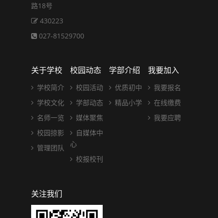
路18号
430223
027-81529700
关于学校
校园动态
学部介绍
我要加入
学校简介
校园活动
优质初中
我要报名
学校文化
学部动态
精品小学
在线缴费
名师一览
媒体聚焦
我要应聘
校园掠影
自媒体中
心
管理团队
校报校刊
关注我们