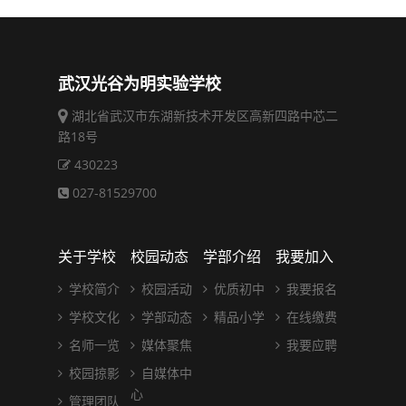
武汉光谷为明实验学校
湖北省武汉市东湖新技术开发区高新四路中芯二
路18号
430223
027-81529700
关于学校
校园动态
学部介绍
我要加入
学校简介
校园活动
优质初中
我要报名
学校文化
学部动态
精品小学
在线缴费
名师一览
媒体聚焦
我要应聘
校园掠影
自媒体中
心
管理团队