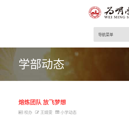
导航菜单
学部动态
熔炼团队 放飞梦想
校办
王婧雯
小学动态