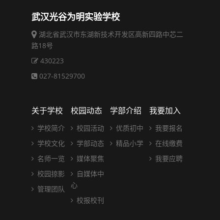
武汉光谷为明实验学校
湖北省武汉市东湖新技术开发区高新四路中芯二
路18号
430223
027-81529700
关于学校
校园动态
学部介绍
我要加入
学校简介
校园活动
优质初中
我要报名
学校文化
学部动态
精品小学
在线缴费
名师一览
媒体聚焦
我要应聘
校园掠影
自媒体中
心
管理团队
校报校刊