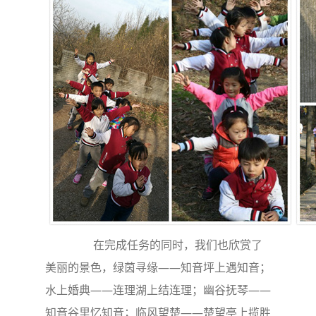
在完成任务的同时，我们也欣赏了
美丽的景色，绿茵寻缘——知音坪上遇知音；
水上婚典——连理湖上结连理；幽谷抚琴——
知音谷里忆知音；临风望楚——楚望亭上揽胜