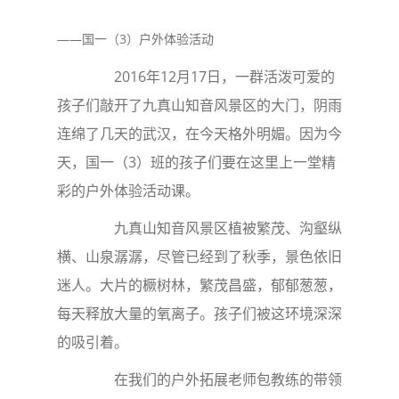
——国一（3）户外体验活动
2016年12月17日，一群活泼可爱的
孩子们敲开了九真山知音风景区的大门，阴雨
连绵了几天的武汉，在今天格外明媚。因为今
天，国一（3）班的孩子们要在这里上一堂精
彩的户外体验活动课。
九真山知音风景区植被繁茂、沟壑纵
横、山泉潺潺，尽管已经到了秋季，景色依旧
迷人。大片的橛树林，繁茂昌盛，郁郁葱葱，
每天释放大量的氧离子。孩子们被这环境深深
的吸引着。
在我们的户外拓展老师包教练的带领