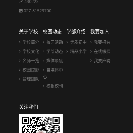
430223
027-81529700
关于学校
校园动态
学部介绍
我要加入
学校简介
校园活动
优质初中
我要报名
学校文化
学部动态
精品小学
在线缴费
名师一览
媒体聚焦
我要应聘
校园掠影
自媒体中
心
管理团队
校报校刊
关注我们