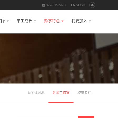
027-81529700
ENGLISH
保障
学生成长
办学特色
我要加入
党团建园地
名师工作室
校庆专栏