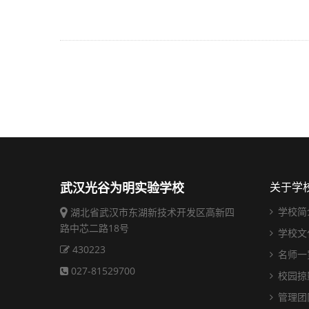
武汉光谷为明实验学校
关于学
学校简
湖北省武汉市东湖新技术开发区高新四
路中芯二路18号
学校文
430223
名师一
027-81529700
校园掠
管理团