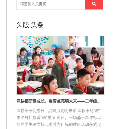
头版
头条
深耕细研促成长，启智点亮明未来——二年级…
深耕细研促成长 启智点亮明未来 金秋十月“教”
果硕丹桂飘香“研”意浓 近日，一场基于新课标以
培养学生语文核心素养为目标的教研活动在武汉