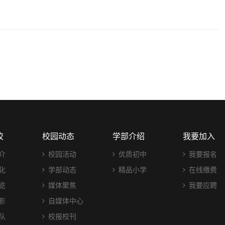
校
校园动态
学部介绍
我要加入
介
校园活动
优质初中
我要报名
化
学部动态
精品小学
在线缴费
览
媒体聚焦
我要应聘
影
自媒体中心
队
校报校刊