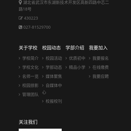
湖北省武汉市东湖新技术开发区高新四路中芯二
路18号
430223
027-81529700
关于学校
校园动态
学部介绍
我要加入
学校简介
校园活动
优质初中
我要报名
学校文化
学部动态
精品小学
在线缴费
名师一览
媒体聚焦
我要应聘
校园掠影
自媒体中
心
管理团队
校报校刊
关注我们