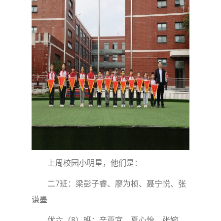
上周校园小明星，他们是：
二7班：梁彭子睿、廖为桢、聂宁悦、张
谦墨
优六（8）班：辛亚宜、夏心怡、张婉