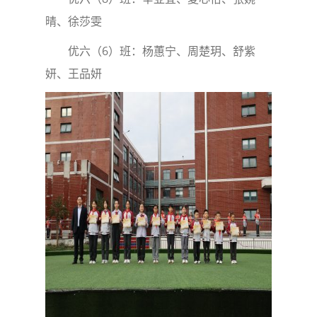
晴、徐莎雯
优六（6）班：杨蕙宁、周楚玥、舒紫
妍、王品妍