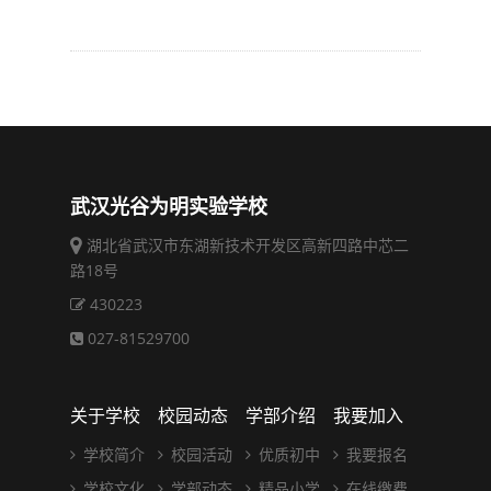
武汉光谷为明实验学校
湖北省武汉市东湖新技术开发区高新四路中芯二
路18号
430223
027-81529700
关于学校
校园动态
学部介绍
我要加入
学校简介
校园活动
优质初中
我要报名
学校文化
学部动态
精品小学
在线缴费