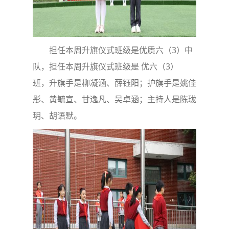
担任本周升旗仪式班级是优质六（3）中
队，担任本周升旗仪式班级是 优六（3）
班，升旗手是柳凝涵、薛钰阳；护旗手是姚佳
彤、黄毓宣、甘逸凡、吴卓涵；主持人是陈珑
玥、胡语默。