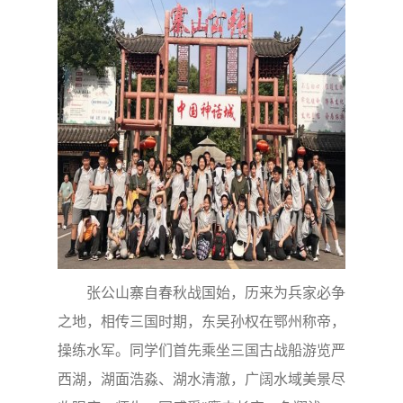
张公山寨自春秋战国始，历来为兵家必争
之地，相传三国时期，东吴孙权在鄂州称帝，
操练水军。同学们首先乘坐三国古战船游览严
西湖，湖面浩淼、湖水清澈，广阔水域美景尽