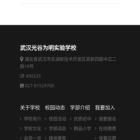
武汉光谷为明实验学校
湖北省武汉市东湖新技术开发区高新四路中芯二
路18号
430223
027-81529700
关于学校
校园动态
学部介绍
我要加入
学校简介
校园活动
优质初中
我要报名
学校文化
学部动态
精品小学
在线缴费
名师一览
媒体聚焦
我要应聘