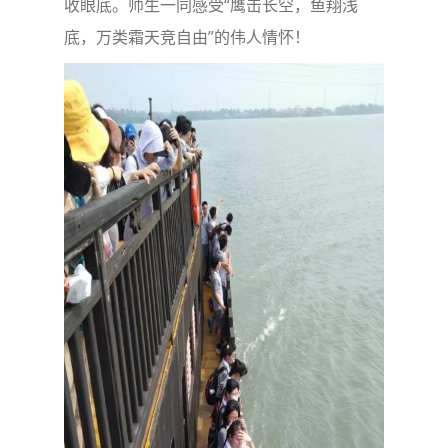
收眼底。师生一同感受“鹰击长空，鱼翔浅
底，万类霜天竞自由”的伟人情怀！