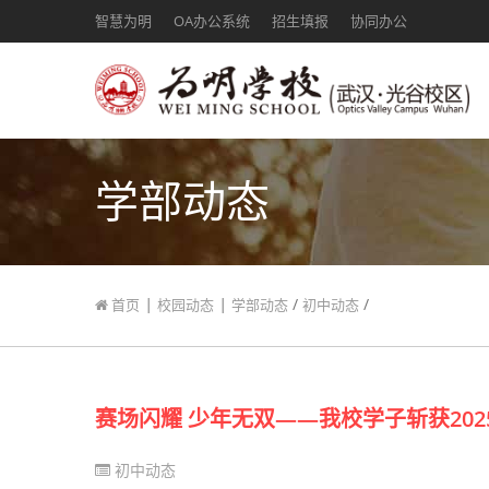
智慧为明
OA办公系统
招生填报
协同办公
学部动态
|
|
/
/
首页
校园动态
学部动态
初中动态
赛场闪耀 少年无双——我校学子斩获202
初中动态