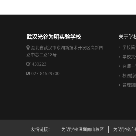
武汉光谷为明实验学校
关于学
学校简
湖北省武汉市东湖新技术开发区高新四
路中芯二路18号
学校文
430223
名师一
027-81529700
校园掠
管理团
友情链接：
为明学校深圳南山校区
为明学校广