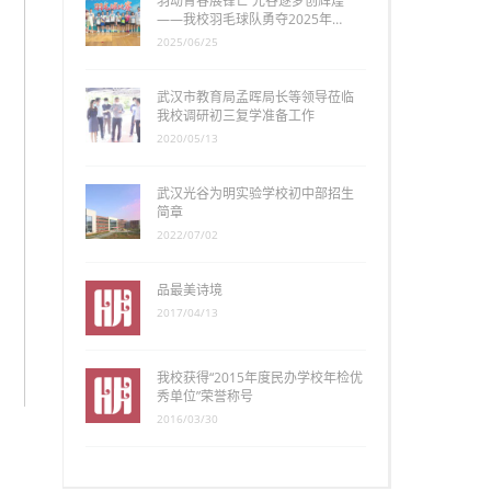
羽动青春展锋芒 光谷逐梦创辉煌
——我校羽毛球队勇夺2025年…
2025/06/25
武汉市教育局孟晖局长等领导莅临
我校调研初三复学准备工作
2020/05/13
武汉光谷为明实验学校初中部招生
简章
2022/07/02
品最美诗境
2017/04/13
我校获得“2015年度民办学校年检优
秀单位”荣誉称号
2016/03/30