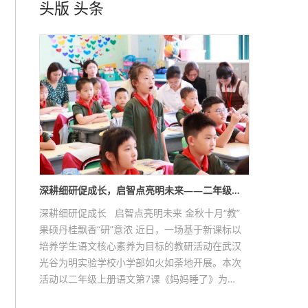
头版
头条
深耕细研促成长，启智点亮明未来——二年级…
深耕细研促成长 启智点亮明未来 金秋十月“教”
果硕丹桂飘香“研”意浓 近日，一场基于新课标以
培养学生语文核心素养为目标的教研活动在武汉
光谷为明实验学校小学部如火如荼地开展。本次
活动以二年级上册语文第7课《妈妈睡了》为…