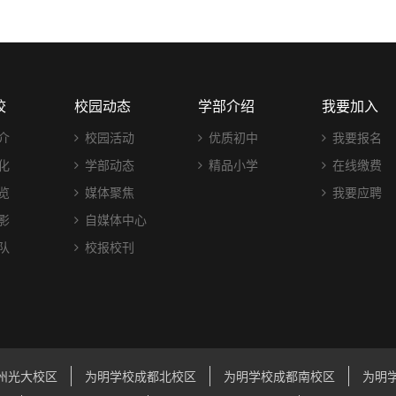
校
校园动态
学部介绍
我要加入
介
校园活动
优质初中
我要报名
化
学部动态
精品小学
在线缴费
览
媒体聚焦
我要应聘
影
自媒体中心
队
校报校刊
州光大校区
为明学校成都北校区
为明学校成都南校区
为明