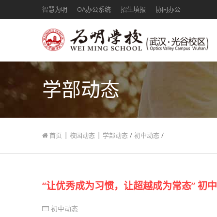
智慧为明
OA办公系统
招生填报
协同办公
学部动态
|
|
/
/
首页
校园动态
学部动态
初中动态
“让优秀成为习惯，让超越成为常态” 初
初中动态