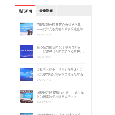
最新新闻
热门新闻
回望耕耘收硕果 同心奋进谱华章
——武汉光谷为明实验学校隆重举…
2026/07/08
凝心聚力担使命 实干争先谱新篇
——武汉光谷为明实验学校召开2…
2026/03/01
深耕光谷沃土，共育时代英才！武
汉光谷为明实验学校高峰论坛擘画…
2026/01/12
深耕追光路 奋楫育才章——武汉光
谷为明实验学校隆重举行202…
2025/07/05