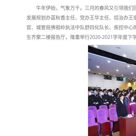
牛年伊始，气象万千。三月的春风又引领我们回
发展规划办蓝秋香主任、党办王华主任、综治办王
官、城管局佛祖岭执法中队舒四化队长、疾控中心
生齐聚二楼报告厅，隆重举行2020-2021学年度