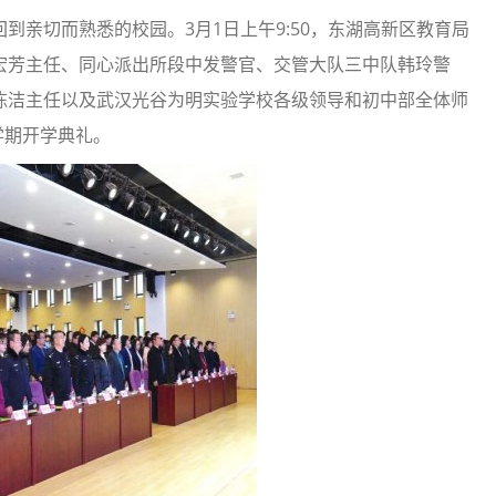
到亲切而熟悉的校园。3月1日上午9:50，东湖高新区教育局
宏芳主任、同心派出所段中发警官、交管大队三中队韩玲警
陈洁主任以及武汉光谷为明实验学校各级领导和初中部全体师
下学期开学典礼。