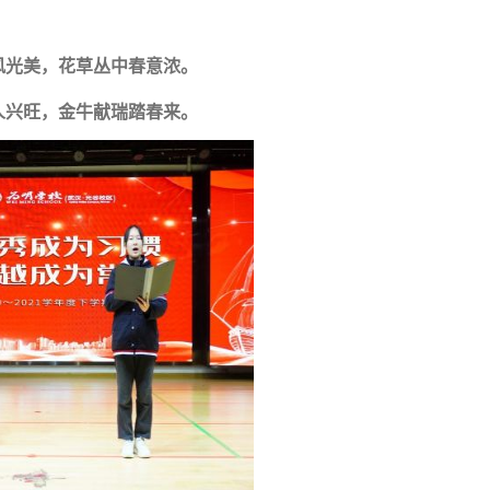
风光美，花草丛中春意浓。
人兴旺，金牛献瑞踏春来。