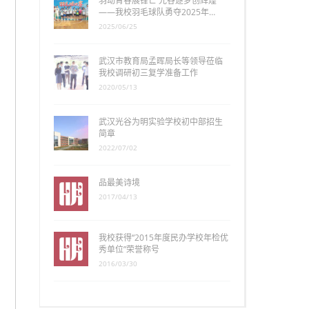
羽动青春展锋芒 光谷逐梦创辉煌
——我校羽毛球队勇夺2025年…
2025/06/25
武汉市教育局孟晖局长等领导莅临
我校调研初三复学准备工作
2020/05/13
武汉光谷为明实验学校初中部招生
简章
2022/07/02
品最美诗境
2017/04/13
我校获得“2015年度民办学校年检优
秀单位”荣誉称号
2016/03/30