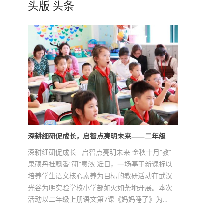
头版
头条
深耕细研促成长，启智点亮明未来——二年级…
深耕细研促成长 启智点亮明未来 金秋十月“教”
果硕丹桂飘香“研”意浓 近日，一场基于新课标以
培养学生语文核心素养为目标的教研活动在武汉
光谷为明实验学校小学部如火如荼地开展。本次
活动以二年级上册语文第7课《妈妈睡了》为…