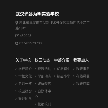
武汉光谷为明实验学校
湖北省武汉市东湖新技术开发区高新四路中芯二
路18号
430223
027-81529700
关于学校
校园动态
学部介绍
我要加入
学校简介
校园活动
优质初中
我要报名
学校文化
学部动态
精品小学
在线缴费
名师一览
媒体聚焦
我要应聘
校园掠影
自媒体中
心
管理团队
校报校刊