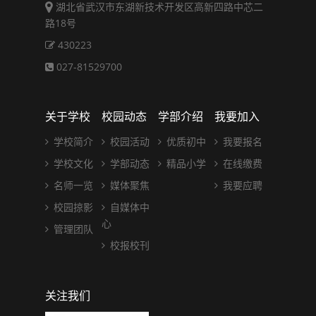
湖北省武汉市东湖新技术开发区高新四路中芯二
路18号
430223
027-81529700
关于学校
校园动态
学部介绍
我要加入
学校简介
校园活动
优质初中
我要报名
学校文化
学部动态
精品小学
在线缴费
名师一览
媒体聚焦
我要应聘
校园掠影
自媒体中
心
管理团队
校报校刊
关注我们