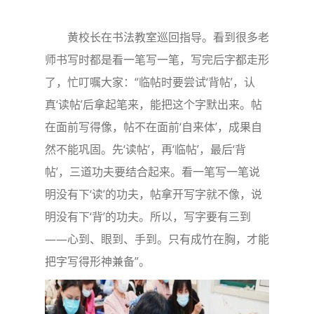
黄校长在书法教室巡回指导。看到很多老
师书写时都是看一笔写一笔，写完后字都走形
了，忙叮嘱大家：“临帖时要尝试‘背帖’，认
真‘读帖’后拿起笔来，能把这个字默出来。帖
在面前写得像，帖不在面前‘自来体’，成果自
然不能巩固。先‘读帖’，再‘临帖’，最后‘背
帖’，三道功夫要结合起来。看一笔写一笔说
明没有下‘读’的功夫，帖拿开写字就不像，说
明没有下‘背’的功夫。所以，写字要有三到
——心到、眼到、手到。只有成竹在胸，才能
把字写得形神兼备”。