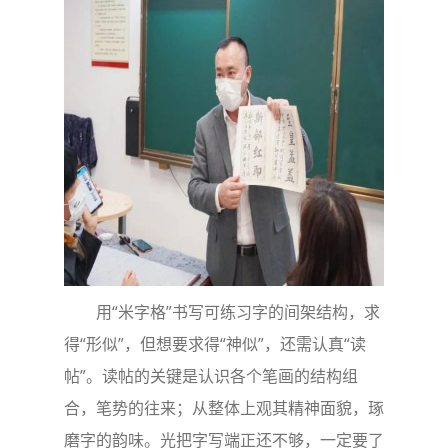
用“米字格”书写可练习字的间架结构，求
得“形似”，但想要求得“神似”，还需认真“读
帖”。读帖的关键是认识各个笔画的结构组
合，笔势的往来；从整体上观其精神面貌，琢
磨字的韵味。光把字写端正还不够，一定要了