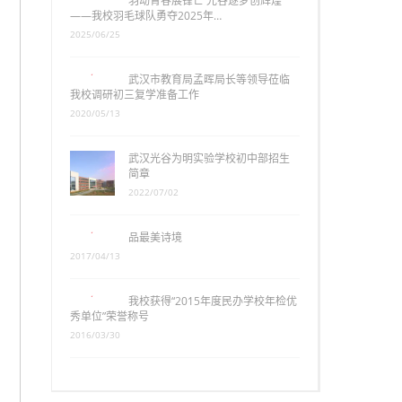
羽动青春展锋芒 光谷逐梦创辉煌
——我校羽毛球队勇夺2025年…
2025/06/25
武汉市教育局孟晖局长等领导莅临
我校调研初三复学准备工作
2020/05/13
武汉光谷为明实验学校初中部招生
简章
2022/07/02
品最美诗境
2017/04/13
我校获得“2015年度民办学校年检优
秀单位”荣誉称号
2016/03/30