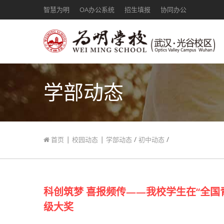
智慧为明
OA办公系统
招生填报
协同办公
学部动态
|
|
/
/
首页
校园动态
学部动态
初中动态
科创筑梦 喜报频传——我校学生在“全
级大奖