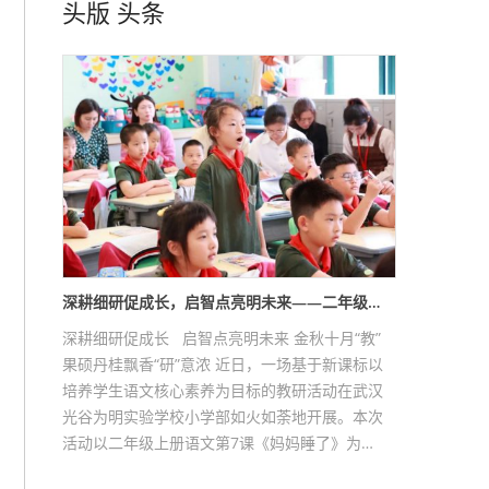
头版
头条
深耕细研促成长，启智点亮明未来——二年级…
深耕细研促成长 启智点亮明未来 金秋十月“教”
果硕丹桂飘香“研”意浓 近日，一场基于新课标以
培养学生语文核心素养为目标的教研活动在武汉
光谷为明实验学校小学部如火如荼地开展。本次
活动以二年级上册语文第7课《妈妈睡了》为…