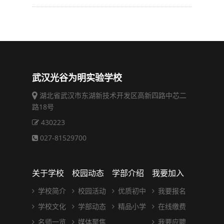
武汉光谷为明实验学校
湖北省武汉市东湖新技术开发区高新四路中芯二
路18号
430223
027-81529700
关于学校
校园动态
学部介绍
我要加入
学校简介
校园活动
优质初中
我要报名
学校文化
学部动态
精品小学
在线缴费
名师一览
媒体聚焦
我要应聘