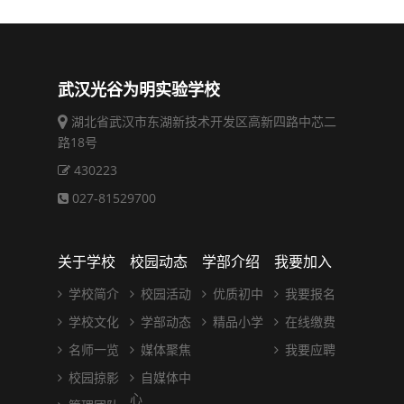
武汉光谷为明实验学校
湖北省武汉市东湖新技术开发区高新四路中芯二
路18号
430223
027-81529700
关于学校
校园动态
学部介绍
我要加入
学校简介
校园活动
优质初中
我要报名
学校文化
学部动态
精品小学
在线缴费
名师一览
媒体聚焦
我要应聘
校园掠影
自媒体中
心