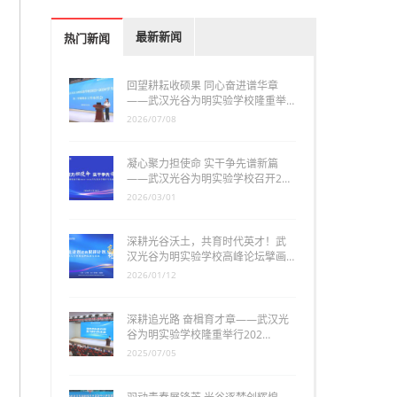
最新新闻
热门新闻
回望耕耘收硕果 同心奋进谱华章
——武汉光谷为明实验学校隆重举…
2026/07/08
凝心聚力担使命 实干争先谱新篇
——武汉光谷为明实验学校召开2…
2026/03/01
深耕光谷沃土，共育时代英才！武
汉光谷为明实验学校高峰论坛擘画…
2026/01/12
深耕追光路 奋楫育才章——武汉光
谷为明实验学校隆重举行202…
2025/07/05