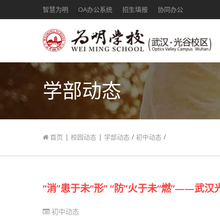
智慧为明
OA办公系统
招生填报
协同办公
学部动态
|
|
/
/
首页
校园动态
学部动态
初中动态
“消”患于未“形” “防”火于未“燃”—
初中动态