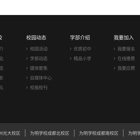
校
校园动态
学部介绍
我要加入
介
校园活动
优质初中
我要报名
化
学部动态
精品小学
在线缴费
览
媒体聚焦
我要应聘
影
自媒体中心
队
校报校刊
州光大校区
为明学校成都北校区
为明学校成都南校区
为明