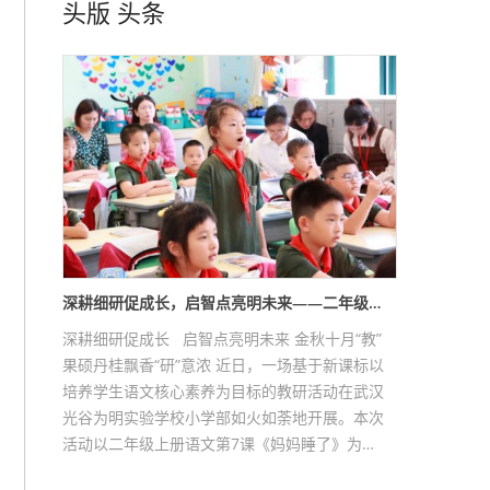
头版
头条
深耕细研促成长，启智点亮明未来——二年级…
深耕细研促成长 启智点亮明未来 金秋十月“教”
果硕丹桂飘香“研”意浓 近日，一场基于新课标以
培养学生语文核心素养为目标的教研活动在武汉
光谷为明实验学校小学部如火如荼地开展。本次
活动以二年级上册语文第7课《妈妈睡了》为…