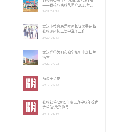
羽动青春展锋芒 光谷逐梦创辉煌
——我校羽毛球队勇夺2025年…
2025/06/25
武汉市教育局孟晖局长等领导莅临
我校调研初三复学准备工作
2020/05/13
武汉光谷为明实验学校初中部招生
简章
2022/07/02
品最美诗境
2017/04/13
我校获得“2015年度民办学校年检优
秀单位”荣誉称号
2016/03/30