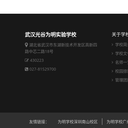
武汉光谷为明实验学校
关于学
学校简
湖北省武汉市东湖新技术开发区高新四
路中芯二路18号
学校文
430223
名师一
027-81529700
校园掠
管理团
友情链接：
为明学校深圳南山校区
为明学校广