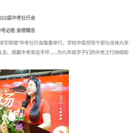
022届中考壮行会
中考必胜 金榜题名
场，续写辉煌”中考壮行会隆重举行，学校中层领导干部与全体九年
斗志、佩戴中考幸运手环……为九年级学子们的中考之行呐喊助