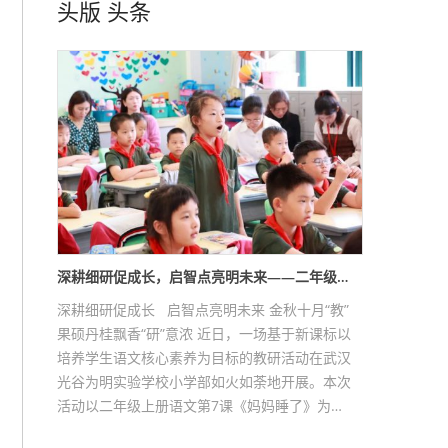
头版
头条
深耕细研促成长，启智点亮明未来——二年级…
深耕细研促成长 启智点亮明未来 金秋十月“教”
果硕丹桂飘香“研”意浓 近日，一场基于新课标以
培养学生语文核心素养为目标的教研活动在武汉
光谷为明实验学校小学部如火如荼地开展。本次
活动以二年级上册语文第7课《妈妈睡了》为…