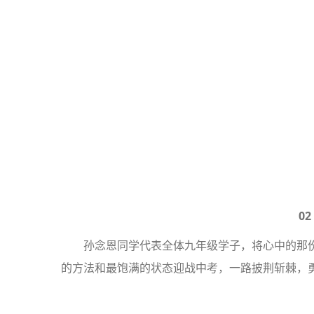
0
孙念恩同学代表全体九年级学子，将心中的那
的方法和最饱满的状态迎战中考，一路披荆斩棘，