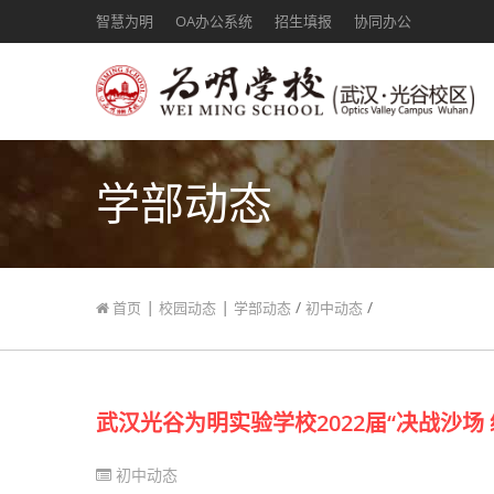
智慧为明
OA办公系统
招生填报
协同办公
学部动态
|
|
/
/
首页
校园动态
学部动态
初中动态
武汉光谷为明实验学校2022届“决战沙场
初中动态