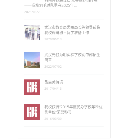
羽动青春展锋芒 光谷逐梦创辉煌
——我校羽毛球队勇夺2025年…
2025/06/25
武汉市教育局孟晖局长等领导莅临
我校调研初三复学准备工作
2020/05/13
武汉光谷为明实验学校初中部招生
简章
2022/07/02
品最美诗境
2017/04/13
我校获得“2015年度民办学校年检优
秀单位”荣誉称号
2016/03/30