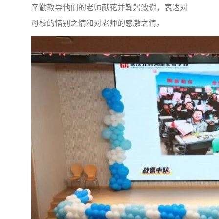
辛勤教导他们的老师献花并鞠躬致谢，表达对
母校的惜别之情和对老师的感激之情。