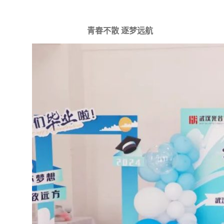
青春不散 逐梦远航