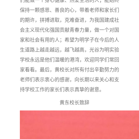
们能做一个身心健康、热爱生活的人；能始终
保持一颗感恩、善良的心，带着老师和家长们
的期许，拼搏进取，克难奋进，为我国建成社
会主义现代化强国贡献青春力量，做一个对国
家和社会有用的人；希望为明学子在今后的人
生道路上越走越远，越飞越高，光谷为明实验
学校永远是他们温暖的港湾，欢迎同学们常回
家看看。最后，黄校长对所有付出辛勤努力的
老师们表示衷心的感谢，向长期以来关心和支
持学校工作的家长们表示真挚的谢意。
黄东校长致辞