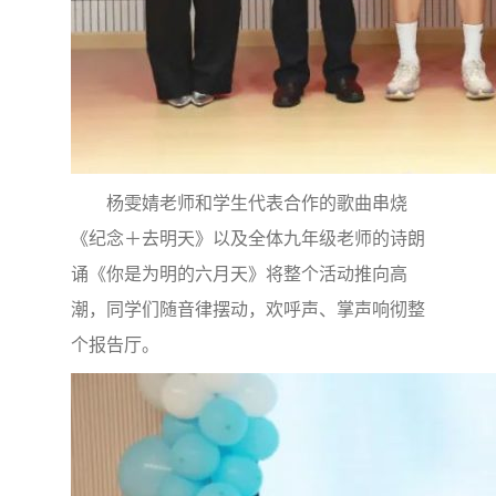
杨雯婧老师和学生代表合作的歌曲串烧
《纪念＋去明天》以及全体九年级老师的诗朗
诵《你是为明的六月天》将整个活动推向高
潮，同学们随音律摆动，欢呼声、掌声响彻整
个报告厅。