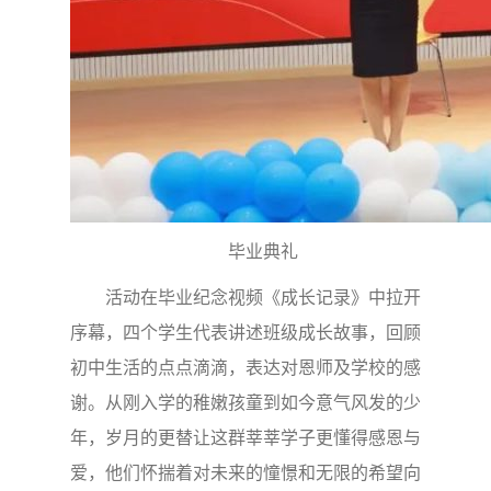
毕业典礼
活动在毕业纪念视频《成长记录》中拉开
序幕，四个学生代表讲述班级成长故事，回顾
初中生活的点点滴滴，表达对恩师及学校的感
谢。从刚入学的稚嫩孩童到如今意气风发的少
年，岁月的更替让这群莘莘学子更懂得感恩与
爱，他们怀揣着对未来的憧憬和无限的希望向