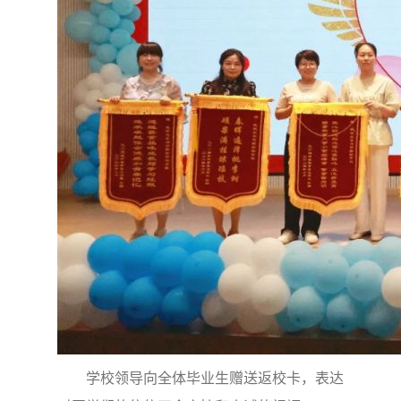
学校领导向全体毕业生赠送返校卡，表达