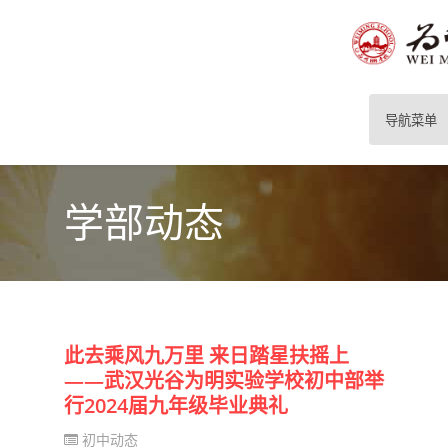
导航菜单
学部动态
此去乘风九万里 来日踏星扶摇上
——武汉光谷为明实验学校初中部举
行2024届九年级毕业典礼
初中动态