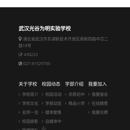
武汉光谷为明实验学校
湖北省武汉市东湖新技术开发区高新四路中芯二
路18号
430223
027-81529700
关于学校
校园动态
学部介绍
我要加入
学校简介
校园活动
优质初中
我要报名
学校文化
学部动态
精品小学
在线缴费
名师一览
媒体聚焦
我要应聘
校园掠影
自媒体中
心