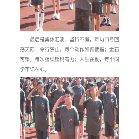
最后是集体汇演。坚持不懈，每句口号回
荡天际；令行禁止，每个动作如臂使指；金石
可镂，每次落脚铿锵有力；人生在勤，每个同
学牢记在心。