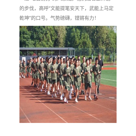
的步伐，高呼“文能提笔安天下，武能上马定
乾坤”的口号。气势磅礴，铿锵有力！