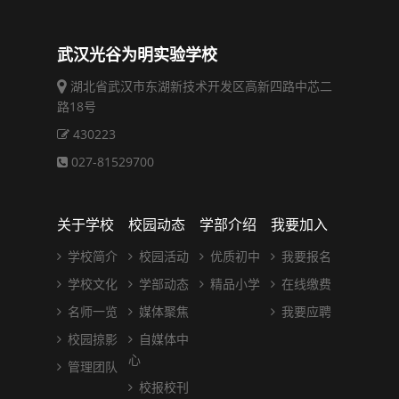
武汉光谷为明实验学校
湖北省武汉市东湖新技术开发区高新四路中芯二
路18号
430223
027-81529700
关于学校
校园动态
学部介绍
我要加入
学校简介
校园活动
优质初中
我要报名
学校文化
学部动态
精品小学
在线缴费
名师一览
媒体聚焦
我要应聘
校园掠影
自媒体中
心
管理团队
校报校刊