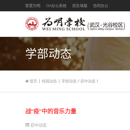
智慧为明
OA办公系统
招生填报
协同办公
学部动态
|
|
/
/
首页
校园动态
学部动态
初中动态
战“疫”中的音乐力量
初中动态