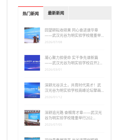
最新新闻
热门新闻
回望耕耘收硕果 同心奋进谱华章
——武汉光谷为明实验学校隆重举…
2026/07/08
凝心聚力担使命 实干争先谱新篇
——武汉光谷为明实验学校召开2…
2026/03/01
深耕光谷沃土，共育时代英才！武
汉光谷为明实验学校高峰论坛擘画…
2026/01/12
深耕追光路 奋楫育才章——武汉光
谷为明实验学校隆重举行202…
2025/07/05