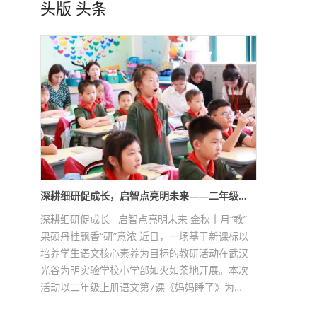
头版
头条
深耕细研促成长，启智点亮明未来——二年级…
深耕细研促成长 启智点亮明未来 金秋十月“教”
果硕丹桂飘香“研”意浓 近日，一场基于新课标以
培养学生语文核心素养为目标的教研活动在武汉
光谷为明实验学校小学部如火如荼地开展。本次
活动以二年级上册语文第7课《妈妈睡了》为…