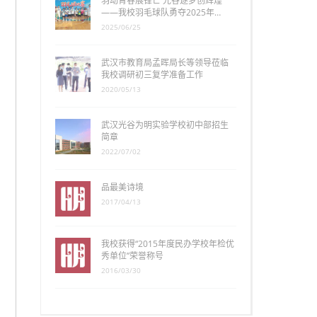
羽动青春展锋芒 光谷逐梦创辉煌
——我校羽毛球队勇夺2025年…
2025/06/25
武汉市教育局孟晖局长等领导莅临
我校调研初三复学准备工作
2020/05/13
武汉光谷为明实验学校初中部招生
简章
2022/07/02
品最美诗境
2017/04/13
我校获得“2015年度民办学校年检优
秀单位”荣誉称号
2016/03/30