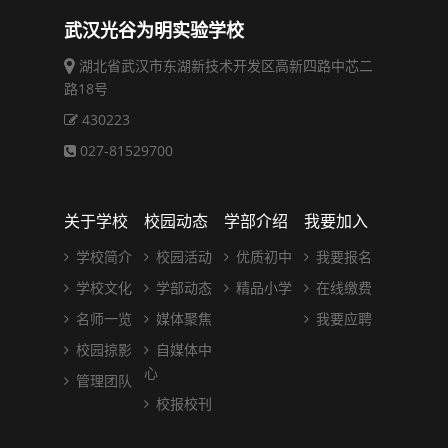
武汉光谷为明实验学校
湖北省武汉市东湖新技术开发区高新四路中芯二
路18号
430223
027-81529700
关于学校
校园动态
学部介绍
我要加入
学校简介
校园活动
优质初中
我要报名
学校文化
学部动态
精品小学
在线缴费
名师一览
媒体聚焦
我要应聘
校园掠影
自媒体中
心
管理团队
校报校刊