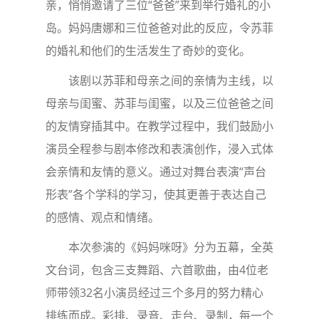
亲，悄悄邀请了三位“爸爸”来到举行婚礼的小
岛。妈妈唐娜和三位爸爸对此的反应，令苏菲
的婚礼和他们的生活发生了奇妙的变化。
该剧以苏菲和母亲之间的亲情为主线，以
母亲与闺蜜、苏菲与闺蜜，以及三位爸爸之间
的友情穿插其中。在教学过程中，我们鼓励小
演员全程参与剧本修改和表演创作，浸入式体
会亲情和友情的意义。通过对舞台表演“声台
形表”各个学科的学习，使其更善于表达自己
的感情、观点和情绪。
本次参演的《妈妈咪呀》分为五幕，全英
文台词，包含三支舞蹈、六首歌曲，由4位老
师带领32名小演员经过三个多月的努力精心
排练而成。彩排、录音、走台、录制，每一个