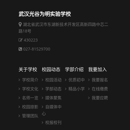
武汉光谷为明实验学校
湖北省武汉市东湖新技术开发区高新四路中芯二
路18号
430223
027-81529700
关于学校
校园动态
学部介绍
我要加入
学校简介
校园活动
优质初中
我要报名
学校文化
学部动态
精品小学
在线缴费
名师一览
媒体聚焦
我要应聘
校园掠影
自媒体中
心
管理团队
校报校刊