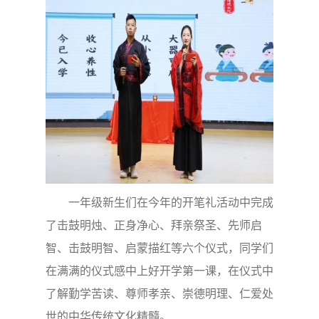
一年级新生们在今年的开笔礼活动中完成
了击鼓明烛、正身净心、拜亲祭圣、先师启
智、击鼓明智、启蒙描红等六个仪式，同学们
在满满的仪式感中上好开学第一课，在仪式中
了解勤学苦读、尊师孝亲、崇德明理、仁爱处
世的中华传统文化精髓。