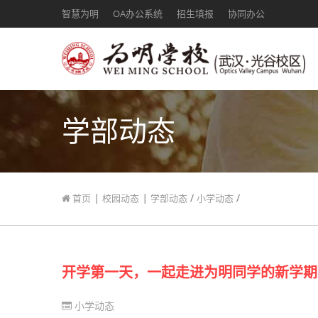
智慧为明
OA办公系统
招生填报
协同办公
学部动态
|
|
/
/
首页
校园动态
学部动态
小学动态
开学第一天，一起走进为明同学的新学期
小学动态