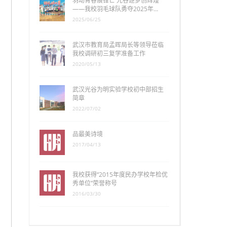
羽动青春展锋芒 光谷逐梦创辉煌
——我校羽毛球队勇夺2025年…
2025/06/25
武汉市教育局孟晖局长等领导莅临
我校调研初三复学准备工作
2020/05/13
武汉光谷为明实验学校初中部招生
简章
2022/07/02
品最美诗境
2017/04/13
我校获得“2015年度民办学校年检优
秀单位”荣誉称号
2016/03/30