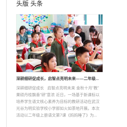
头版
头条
深耕细研促成长，启智点亮明未来——二年级…
深耕细研促成长 启智点亮明未来 金秋十月“教”
果硕丹桂飘香“研”意浓 近日，一场基于新课标以
培养学生语文核心素养为目标的教研活动在武汉
光谷为明实验学校小学部如火如荼地开展。本次
活动以二年级上册语文第7课《妈妈睡了》为…