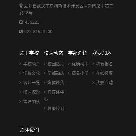
湖北省武汉市东湖新技术开发区高新四路中芯二
路18号
430223
027-81529700
关于学校
校园动态
学部介绍
我要加入
学校简介
校园活动
优质初中
我要报名
学校文化
学部动态
精品小学
在线缴费
名师一览
媒体聚焦
我要应聘
校园掠影
自媒体中
心
管理团队
校报校刊
关注我们