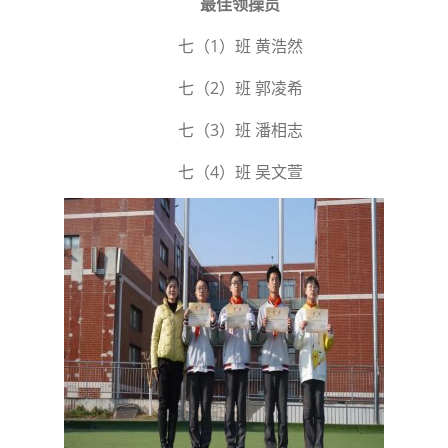
最佳领操员
七（1）班 黄浩然
七（2）班 郭凌希
七（3）班 潘相志
七（4）班 吴文萱