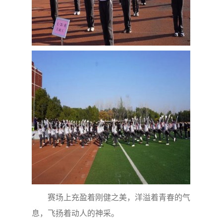
赛场上充盈着刚健之美，洋溢着青春的气
息，飞扬着动人的神采。