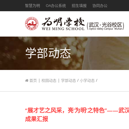
智慧为明
OA办公系统
招生填报
协同办公
学部动态
|
|
/
/
首页
校园动态
学部动态
小学动态
“展才艺之风采，亮‘为明’之特色”——武汉
成果汇报