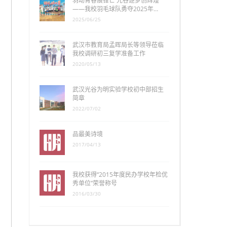
羽动青春展锋芒 光谷逐梦创辉煌
——我校羽毛球队勇夺2025年…
2025/06/25
武汉市教育局孟晖局长等领导莅临
我校调研初三复学准备工作
2020/05/13
武汉光谷为明实验学校初中部招生
简章
2022/07/02
品最美诗境
2017/04/13
我校获得“2015年度民办学校年检优
秀单位”荣誉称号
2016/03/30