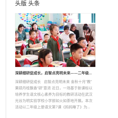
头版
头条
深耕细研促成长，启智点亮明未来——二年级…
深耕细研促成长 启智点亮明未来 金秋十月“教”
果硕丹桂飘香“研”意浓 近日，一场基于新课标以
培养学生语文核心素养为目标的教研活动在武汉
光谷为明实验学校小学部如火如荼地开展。本次
活动以二年级上册语文第7课《妈妈睡了》为…